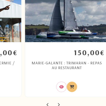
180,00
€
€
S
DÉCORATION PREMIUM