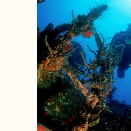
Pr�c�dent