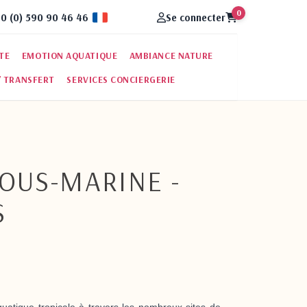
0
0 (0) 590 90 46 46
Se connecter
Fran�ais
RTE
EMOTION AQUATIQUE
AMBIANCE NATURE
/ TRANSFERT
SERVICES CONCIERGERIE
OUS-MARINE -
S
quatique tropicale à travers les nombreux sites de