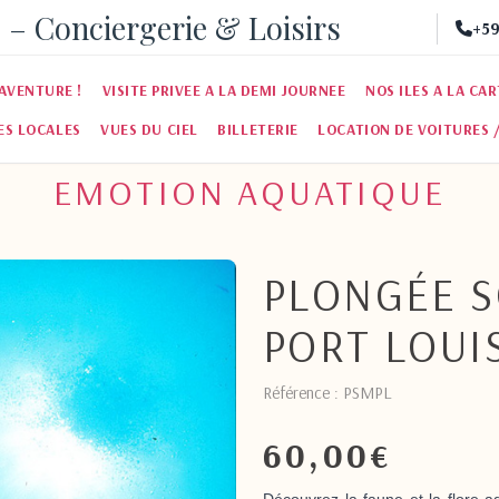
 – Conciergerie & Loisirs
+59
AVENTURE !
VISITE PRIVEE A LA DEMI JOURNEE
NOS ILES A LA CA
ES LOCALES
VUES DU CIEL
BILLETERIE
LOCATION DE VOITURES 
EMOTION AQUATIQUE
PLONGÉE S
PORT LOUI
Référence : PSMPL
60,00
€
Découvrez la faune et la flore a