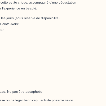
e cette petite crique, accompagné d’une
dégustation
r l’expérience en beauté.
les jours
(sous réserve de disponibilité)
 Pointe-Noire
h30
l'eau. Ne pas être aquaphobe
se ou de léger handicap : activité possible selon