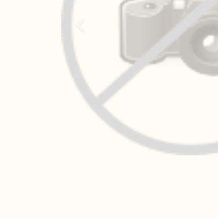
Pr�c�dent