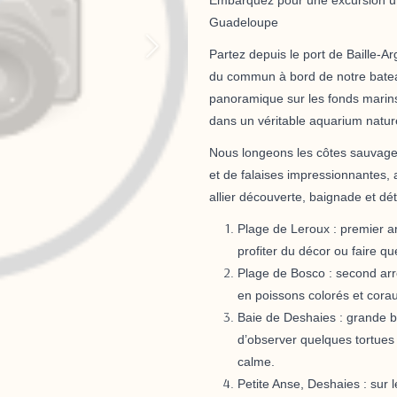
Guadeloupe
Suivant
Partez depuis le
port de Baille-A
du commun à bord de notre batea
panoramique sur les fonds marin
dans un véritable aquarium natur
Nous longeons les
côtes sauvage
et de falaises impressionnantes,
allier
découverte, baignade et dé
Plage de Leroux
: premier ar
profiter du décor ou faire q
Plage de Bosco
: second arr
en poissons colorés et corau
Baie de Deshaies
: grande b
d’observer quelques
tortues
calme.
Petite Anse, Deshaies
: sur 