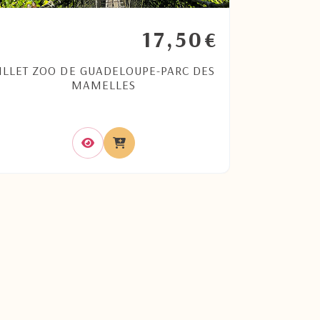
17,50
€
ILLET ZOO DE GUADELOUPE-PARC DES
MARIE-G
MAMELLES