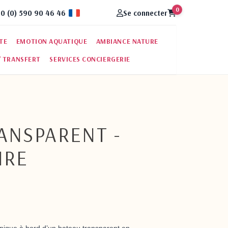
0
0 (0) 590 90 46 46
Se connecter
Fran�ais
RTE
EMOTION AQUATIQUE
AMBIANCE NATURE
/ TRANSFERT
SERVICES CONCIERGERIE
ANSPARENT -
IRE
ique à bord d’un bateau transparent en