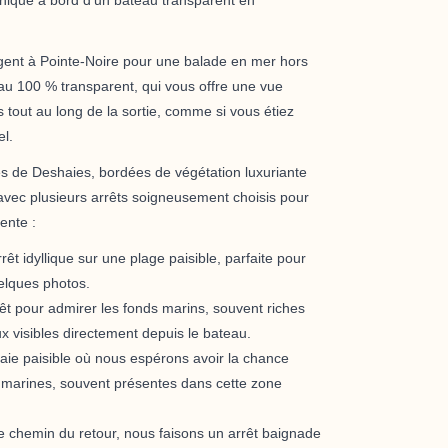
rgent à Pointe-Noire
pour une balade en mer hors
u 100 % transparent, qui vous offre une
vue
s
tout au long de la sortie, comme si vous étiez
el.
s de Deshaies
, bordées de végétation luxuriante
 avec plusieurs arrêts soigneusement choisis pour
tente
:
rêt idyllique sur une plage paisible, parfaite pour
uelques photos.
êt pour admirer les fonds marins, souvent riches
x visibles directement depuis le bateau.
aie paisible où nous espérons avoir la chance
 marines
, souvent présentes dans cette zone
le chemin du retour, nous faisons un arrêt baignade