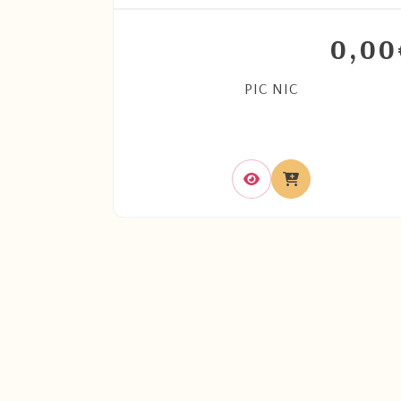
40,00
0,00
€
RAN MOTEUR
PIC NIC
NÇOIS