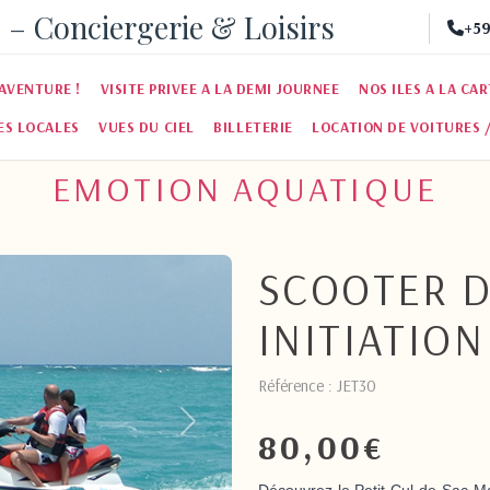
 – Conciergerie & Loisirs
+59
AVENTURE !
VISITE PRIVEE A LA DEMI JOURNEE
NOS ILES A LA CA
ES LOCALES
VUES DU CIEL
BILLETERIE
LOCATION DE VOITURES 
EMOTION AQUATIQUE
SCOOTER 
INITIATION
Référence : JET30
Suivant
80,00
€
Découvrez le Petit Cul-de-Sac M