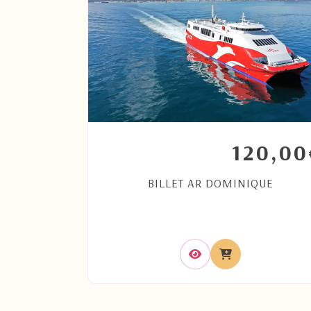
85,00
120,00
€
GUIDÉE EN
BILLET AR DOMINIQUE