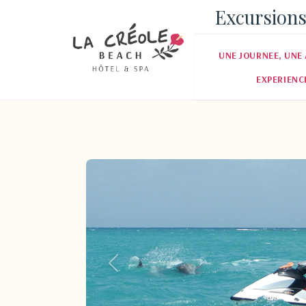
Excursions
UNE JOURNEE, UNE 
EXPERIENC
Pr�c�dent