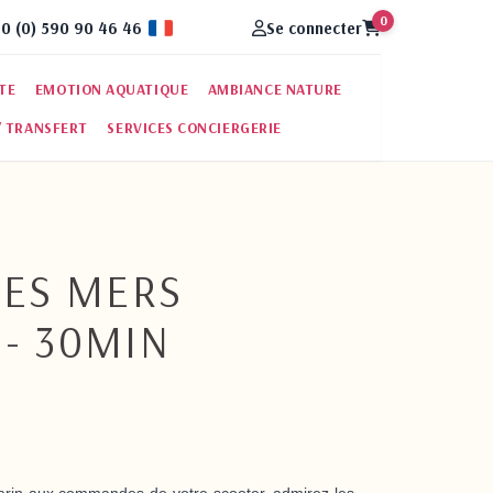
0
0 (0) 590 90 46 46
Se connecter
Fran�ais
RTE
EMOTION AQUATIQUE
AMBIANCE NATURE
/ TRANSFERT
SERVICES CONCIERGERIE
DES MERS
 - 30MIN
arin aux commandes de votre scooter, admirez les