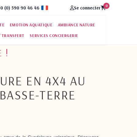
0
0 (0) 590 90 46 46
Se connecter
Fran�ais
RTE
EMOTION AQUATIQUE
AMBIANCE NATURE
/ TRANSFERT
SERVICES CONCIERGERIE
 !
URE EN 4X4 AU
 BASSE-TERRE
au cœur de la Guadeloupe volcanique. Découvrez