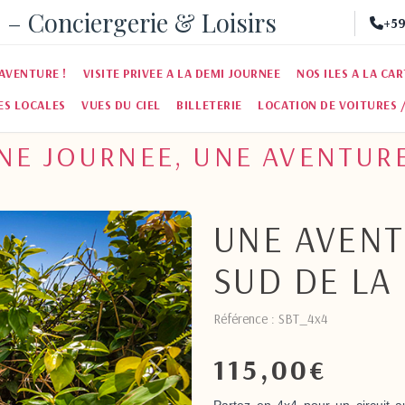
 – Conciergerie & Loisirs
+59
AVENTURE !
VISITE PRIVEE A LA DEMI JOURNEE
NOS ILES A LA CA
ES LOCALES
VUES DU CIEL
BILLETERIE
LOCATION DE VOITURES 
NE JOURNEE, UNE AVENTURE
UNE AVENT
SUD DE LA
Référence : SBT_4x4
115,00
€
Suivant
Partez en 4x4 pour un circuit 