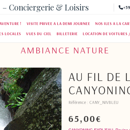
 – Conciergerie & Loisirs
+59
AVENTURE !
VISITE PRIVEE A LA DEMI JOURNEE
NOS ILES A LA CA
ES LOCALES
VUES DU CIEL
BILLETERIE
LOCATION DE VOITURES 
AMBIANCE NATURE
AU FIL DE L
CANYONING
Référence : CANY_NIVBLEU
65,00
€
Suivant
CANYONING EXPL'EAU Ravine 