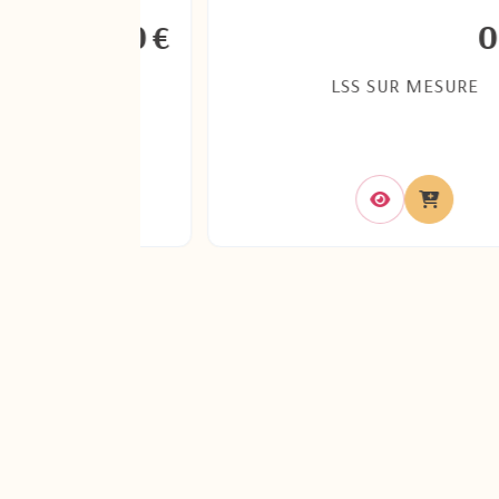
0,00
0,00
€
LSS SUR MESURE