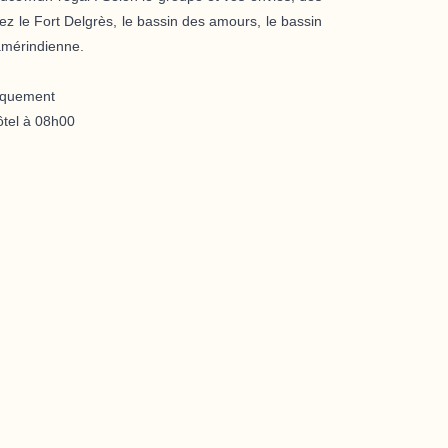
rez le Fort Delgrès, le bassin des amours, le bassin
 amérindienne.
niquement
tel à
08h00