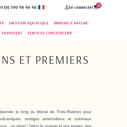
0
0 (0) 590 90 46 46
Se connecter
Fran�ais
RTE
EMOTION AQUATIQUE
AMBIANCE NATURE
/ TRANSFERT
SERVICES CONCIERGERIE
NS ET PREMIERS
onnée le long du littoral de Trois-Rivières pour
olcaniques, vestiges amérindiens et coloniaux
uce…un régal ! Selon le groupe et vos envies, des