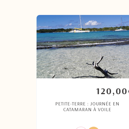
0,00
120,00
€
 COUSTEAU
PETITE-TERRE : JOURNÉE EN
CATAMARAN À VOILE