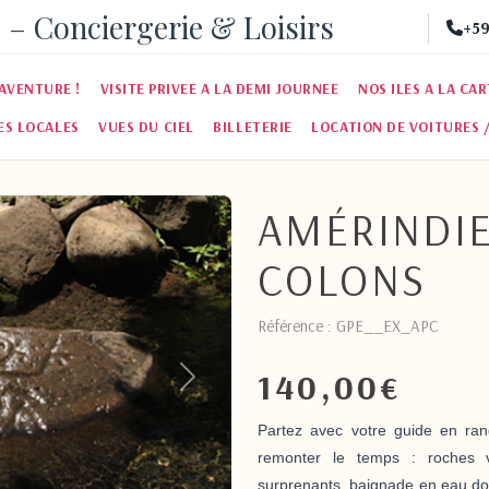
 – Conciergerie & Loisirs
+59
AVENTURE !
VISITE PRIVEE A LA DEMI JOURNEE
NOS ILES A LA CA
ES LOCALES
VUES DU CIEL
BILLETERIE
LOCATION DE VOITURES 
AMÉRINDIE
COLONS
Référence : GPE__EX_APC
140,00
€
Suivant
Partez avec votre guide en rand
remonter le temps : roches v
surprenants, baignade en eau do